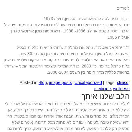
לימודים
·
בוגר הפקולטה לרפואה שליד הטכניון, חיפה 1973
תת התמחות בתחום טיפולים וניתוחים אורולוגיים והפרעות בתפקוד מיני של
הגבר יוסטון טקסס ארה’ב 1986- 1988.
·
השתלמות מכון אורולוגי לונדון
אנגליה 1985
ד”ר יחזקאל שוטלנד, ניהל את מחלקת שרותי בריאות כללית בגליל
המערבי. בעל ניסיון בטיפול וניתוחים בחיפה והצפון מזה כ- 30 שנה.
ניהל את המרפאה האורולוגית להפרעות בתפקוד מיני ושיקום שלפוחית שתן
בי”ח כרמל בחיפה עד 2003 וכן את המרכז לשיפור התפקוד המיני – שרותי
בריאות כללית מחוז חיפה בין השנים 2000-2004.
Posted in
Blog
,
image posts
,
Uncategorized
| Tags:
clinico
,
medicine
,
wellness
הלב שלנו איתך
"גילית כלפי יחס אישי ולבבי מהול באכפתיות ומאוד אנושי הטיפול שנתת לי
היה ללא רבב אתה נעים הליכות ובעל לב של זהב, הייתי כל כך חולה, אך
הסרת מליבי כל פחדים וחששות, הבנת אותי ועזרת עם המון סובלנות, הרי
ידוע שמילה טובה ולטיפה - עוזרים לא פחות מכל תרופה. אומרים שלא
מספיק רק ללמוד רפואה, לעבור מבחן או לשמוע הרצאה, צריך להיות גם