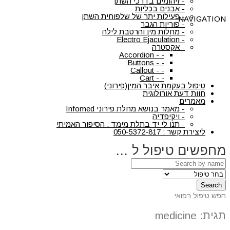
-
זיהומים בדרכי השתן
-
אבנים בכליות
-
פעילות יתר של שלפוחית השתן
NAVIGATION
-
פוריות הגבר
-
מחלות מין והרטבת לילה
Electro Ejaculation
-
-
אקסטרה
Accordion
-
-
Buttons
-
-
Callout
-
-
Cart
-
-
טיפול בעקמת איבר המין(פירוני)
חוות דעת אורולוגית
מאמרים
-
מאמר בנושא מחלת פירוני Infomed
-
ויקיפדיה
-
תנו לי יד בתלת מימד : הסיפור האמיתי
ליצירת קשר : 050-5372-817
מחפשים טיפול ל …
Search
חפש טיפול רפואי
תגית:
medicine