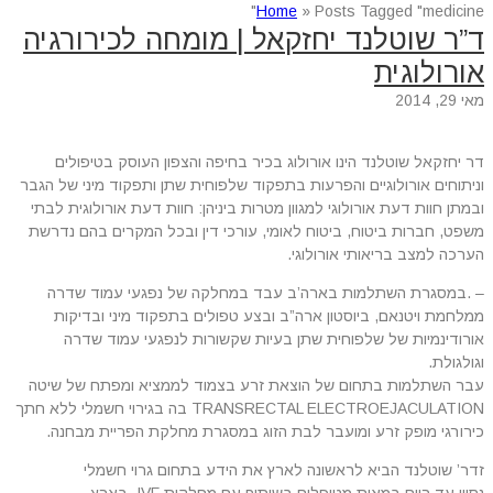
Home
»
Posts Tagged "medicine"
ד”ר שוטלנד יחזקאל | מומחה לכירורגיה
אורולוגית
מאי 29, 2014
דר יחזקאל שוטלנד הינו אורולוג בכיר בחיפה והצפון העוסק בטיפולים
וניתוחים אורולוגיים והפרעות בתפקוד שלפוחית שתן ותפקוד מיני של הגבר
ובמתן חוות דעת אורולוגי למגוון מטרות ביניהן: חוות דעת אורולוגית לבתי
משפט, חברות ביטוח, ביטוח לאומי, עורכי דין ובכל המקרים בהם נדרשת
הערכה למצב בריאותי אורולוגי.
– .במסגרת השתלמות בארה’ב עבד במחלקה של נפגעי עמוד שדרה
ממלחמת ויטנאם, ביוסטון ארה”ב ובצע טפולים בתפקוד מיני ובדיקות
אורודינמיות של שלפוחית שתן בעיות שקשורות לנפגעי עמוד שדרה
וגולגולת.
עבר השתלמות בתחום של הוצאת זרע בצמוד לממציא ומפתח של שיטה
TRANSRECTAL ELECTROEJACULATION בה בגירוי חשמלי ללא חתך
כירורגי מופק זרע ומועבר לבת הזוג במסגרת מחלקת הפריית מבחנה.
זדר’ שוטלנד הביא לראשונה לארץ את הידע בתחום גרוי חשמלי
נסיון עד היום במאות מטופלים בשיתוף עם מחלקות IVF .בארץ