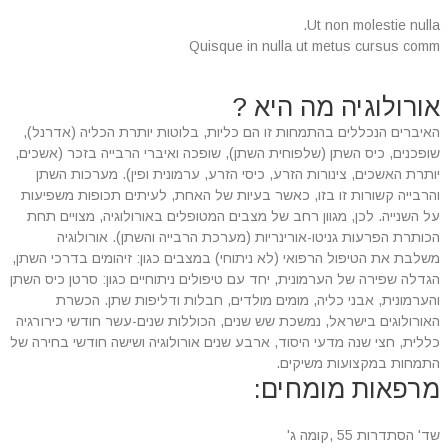
Ut non molestie nulla.
Quisque in nulla ut metus cursus comm
אורולוגיה מה היא ?
האיברים הנכללים בהתמחות זו הם כליות, בלוטות יותרת הכליה (אדרנל),
שופכנים, כיס השתן (שלפוחית השתן), שופכה ואיברי הרבייה בזכר (אשכים,
יותרת האשכים, צינורות הזרע, כיסי הזרע, ערמונית ופין). מערכות השתן
והרבייה קשורות זו בזו, כאשר בעיות של האחת, לעיתים תכופות משפיעות
על השנייה. לכן, מגוון רחב של מצבים המטופלים באורולוגיה, מצויים תחת
הכותרת הפרעות גניטו-אורינריות (מערכת הרבייה והשתן). אורולוגיה
משלבת את הטיפול הרפואי (לא ניתוחי) במצבים כגון: זיהומים בדרכי השתן,
הגדלה שפירה של הערמונית, יחד עם טיפולים ניתוחיים כגון: סרטן כיס השתן
והערמונית, אבני כליה, מומים מולדים, חבלות ודליפות שתן. הכשרת
האורולוגים בישראל, נמשכת שש שנים, הכוללות שנים-עשר חודשי כירורגיה
כללית, חצי שנה מדעי היסוד, ארבע שנים אורולוגיה ושישה חודשי בחירה של
התמחות במקצועות משיקים.
מרפאות מומחים:
אסותא לב המפרץ
שד' הסתדרות 55 ,קומה ג'