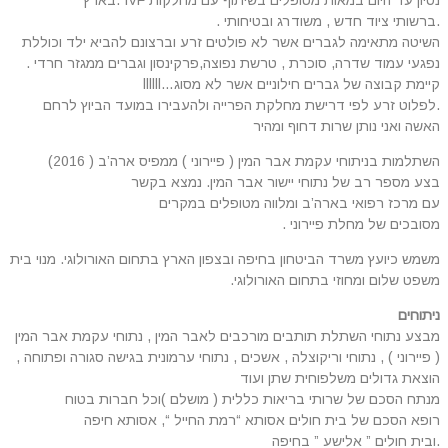
.ברשותי ציוד חדש , משודרג ובטיחותי .
השיטה מתאימה לגברים אשר לא פולטים זרע וברצונם להביא ילד וכוללת
נפגעי עמוד שדרה, סוכרת , טרשת נפוצה,פרקינסון וגברים ממגזר חרדי .
קיימת קבוצה של גברים חילוניים אשר לא מסוג…llllll
.לפלוט זרע לפי דרישת מחלקת הפרייה ולהעבירו במועד הביוץ לרחם
האשה ואני נותן שרות דחוף ומהיר
השתלמות בניתוחי עקמת אבר המין ( פיירוני ) ממפיס ארה’ב ( 2016)
בצע מספר רב של נתוחי יישור אבר המין. נמצא בקשר
עם מרכז רפואי בארה’ב ומלווה מטופלים במקרים
מסובכים של מחלת פיירוני .
משמש כיועץ משרד הביטחון בחיפה ובצפון הארץ בתחום האורולוגי. מנוי בית
משפט שלום ומחוזי בתחום האורולוגי.
ניתוחים
מבצע נתוחי השתלת תותבים מורכבים לאבר המין , נתוחי עקמת אבר המין
( פיירוני ) , נתוחי וריקוצלה , אשכים , נתוחי ערמונית בגישה סגורה ופתוחה ,
הוצאת גדולים משלפוחית שתן ועוד
מנתח הסכם של שרותי בריאות כללית ( מושלם )וכל חברות בטוח
רופא הסכם של בית חולים אסותא “רמת החייל “, אסותא חיפה
.ובית חולים ” אלישע ” בחיפה