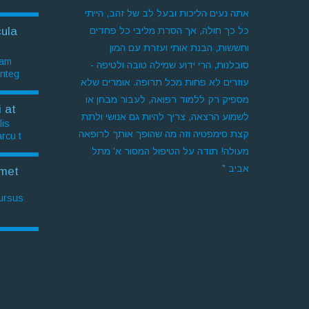
אתה נעים הליכות ובעל לב של זהב, הייתי
כל כך חולה, אך הסרת מליבי כל פחדים
ula
וחששות, הבנת אותי ועזרת עם המון
am.
סובלנות, הרי ידוע שמילה טובה ולטיפה -
Integ
עוזרים לא פחות מכל תרופה. אומרים שלא
מספיק רק ללמוד רפואה, לעבור מבחן או
 at
לשמוע הרצאה, צריך להיות גם אנושי ולתת
is.
קצת סימפטיה וזה מה שהופך אותך לרופאה
rcu t
מעולה! תודה על הטיפול המסור א' מתל
אביב "
met
cursus