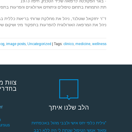
·
בוגר הפקולטה לרפואה שליד הטכניון, חיפה 1973
תת התמחות בתחום טיפולים וניתוחים אורולוגיים והפרעות בתפקוד מיני
ד”ר יחזקאל שוטלנד, ניהל את מחלקת שרותי בריאות כללית בגליל המע
ניהל את המרפאה האורולוגית להפרעות בתפקוד מיני ושיקום שלפוחית שתן בי”ח כרמל בחיפה עד 2003 וכן את המרכז לשיפור התפ
log
,
image posts
,
Uncategorized
| Tags:
clinico
,
medicine
,
wellness
צוות מ
בחדרי 
הלב שלנו איתך
er
.
"גילית כלפי יחס אישי ולבבי מהול באכפתיות
cursus
ומאוד אנושי הטיפול שנתת לי היה ללא רבב