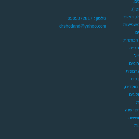
ם,
ין).
זו, כאשר
טלפון : 0505372817
משפיעות
drshotland@yahoo.com
ם
 הכותרת
בייה
ול
הומים
מונית,
 כיס
מולדים,
וגים
ת
חצי שנה
ושישה
ות