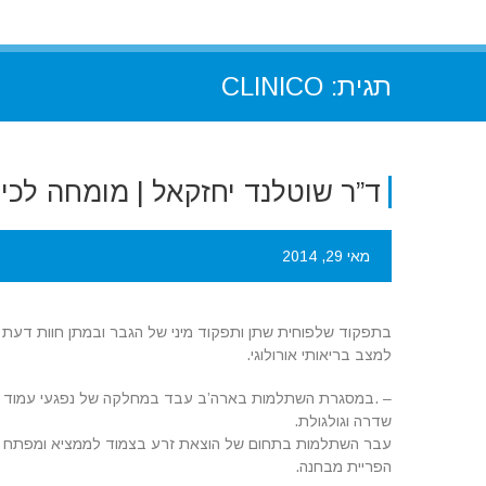
תגית:
CLINICO
ד”ר שוטלנד יחזקאל | מומחה לכירו
מאי 29, 2014
בתפקוד שלפוחית שתן ותפקוד מיני של הגבר ובמתן חוות דעת אור
למצב בריאותי אורולוגי.
– .במסגרת השתלמות בארה’ב עבד במחלקה של נפגעי עמוד שדרה
שדרה וגולגולת.
הפריית מבחנה.