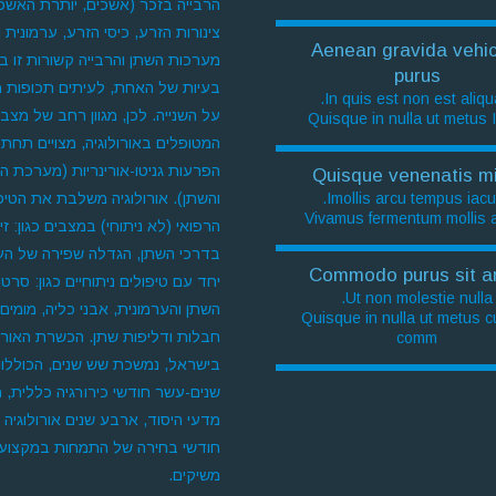
הרבייה בזכר (אשכים, יותרת האשכי
צינורות הזרע, כיסי הזרע, ערמונית ופ
Aenean gravida vehic
מערכות השתן והרבייה קשורות זו ב
purus
בעיות של האחת, לעיתים תכופות 
In quis est non est aliqu
על השנייה. לכן, מגוון רחב של מצבי
Quisque in nulla ut metus 
המטופלים באורולוגיה, מצויים תחת
הפרעות גניטו-אורינריות (מערכת הר
Quisque venenatis mi
Imollis arcu tempus iacul
והשתן). אורולוגיה משלבת את הטיפ
Vivamus fermentum mollis a
הרפואי (לא ניתוחי) במצבים כגון: זי
בדרכי השתן, הגדלה שפירה של הער
Commodo purus sit a
יחד עם טיפולים ניתוחיים כגון: סרטן
Ut non molestie nulla.
השתן והערמונית, אבני כליה, מומים 
Quisque in nulla ut metus 
חבלות ודליפות שתן. הכשרת האורול
comm
בישראל, נמשכת שש שנים, הכוללו
שנים-עשר חודשי כירורגיה כללית, 
מדעי היסוד, ארבע שנים אורולוגיה 
חודשי בחירה של התמחות במקצוע
משיקים.