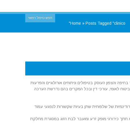
חפש טיפול רפואי
Home
»
Posts Tagged "clinico"
בחיפה והצפון העוסק בטיפולים וניתוחים אורולוגיים והפרעות
 ביטוח לאומי, עורכי דין ובכל המקרים בהם נדרשת הערכה
דינמיות של שלפוחית שתן בעיות שקשורות לנפגעי עמוד
 ומפתח של שיטה TRANSRECTAL ELECTROEJACULATION בה בגירוי חשמלי ללא חתך כירורגי מופק זרע ומועבר לבת הזוג במסגרת מחלקת