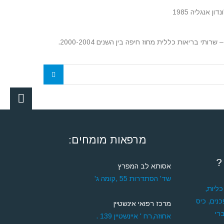
ן אנגליה 1985
מרפאות מומחים:
?
אסותא לב המפרץ
שד' הסתדרות 55 ,קומה ג'
ליות,
נים, כיס
מרכז רפואי אינשטיין
רי
אחוזה,רח ' איינשטיין 139 .