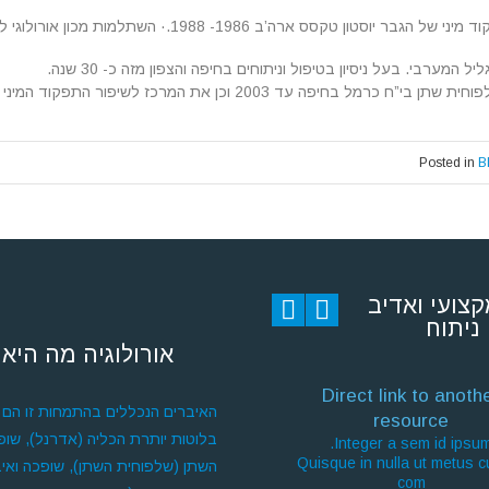
 של הגבר יוסטון טקסס ארה’ב 1986- 1988.
·
השתלמות מכון אורולוגי לונדו
רבי. בעל ניסיון בטיפול וניתוחים בחיפה והצפון מזה כ- 30 שנה.
קוד המיני – שרותי בריאות כללית מחוז חיפה בין השנים 2000-2004.
Posted in
B
קצועי ואדיב
ניתוח
אורולוגיה מה היא 
Direct link to anoth
האיברים הנכללים בהתמחות זו הם כ
resource
בלוטות יותרת הכליה (אדרנל), שופכ
Integer a sem id ipsum
Quisque in nulla ut metus 
השתן (שלפוחית השתן), שופכה ואיב
com