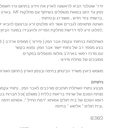
זדר’ שוטלנד הביא לראשונה לארץ את הידע בתחום גרוי חשמלי
נסיון עד היום במאות מטופלים בשיתוף עם מחלקות IVF .בארץ
.ברשותי ציוד חדש , משודרג ובטיחותי .
השיטה מתאימה לגברים אשר לא פולטים זרע וברצונם להביא ילד ו
.לפלוט זרע לפי דרישת מחלקת הפרייה ולהעבירו במועד הביוץ ל
השתלמות בניתוחי עקמת אבר המין ( פיירוני ) ממפיס ארה’ב ( 2016)
בצע מספר רב של נתוחי יישור אבר המין. נמצא בקשר
עם מרכז רפואי בארה’ב ומלווה מטופלים במקרים
מסובכים של מחלת פיירוני .
משמש כיועץ משרד הביטחון בחיפה ובצפון הארץ בתחום האורולוגי
ניתוחים
מבצע נתוחי השתלת תותבים מורכבים לאבר המין , נתוחי עקמת אבר
מנתח הסכם של שרותי בריאות כללית ( מושלם )וכל חברות בט
רופא הסכם של בית חולים אסותא “רמת החייל “, אסותא חיפה
.ובית חולים ” אלישע ” בחיפה
לימודים