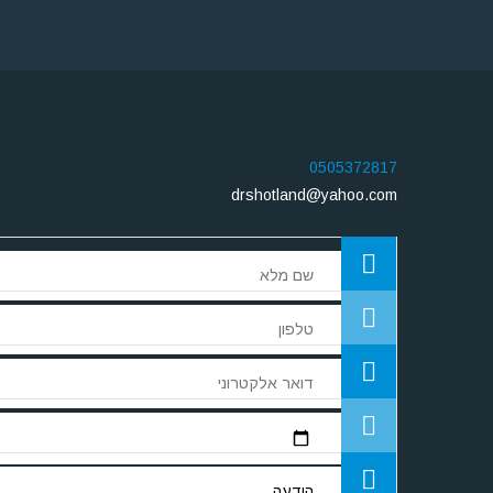
0505372817
drshotland@yahoo.com