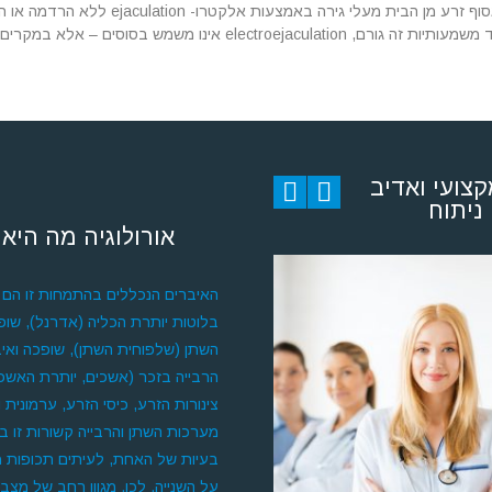
זה נפוץ לאסוף זרע מן הבית מעל
electroejacula אינו משמש בסוסים – אלא במקרים נדירים, תחת הרדמה כללית.
קצועי ואדיב
ניתוח
אורולוגיה מה היא 
האיברים הנכללים בהתמחות זו הם כ
בלוטות יותרת הכליה (אדרנל), שופכ
השתן (שלפוחית השתן), שופכה ואיב
הרבייה בזכר (אשכים, יותרת האשכי
צינורות הזרע, כיסי הזרע, ערמונית ופ
מערכות השתן והרבייה קשורות זו ב
בעיות של האחת, לעיתים תכופות 
על השנייה. לכן, מגוון רחב של מצבי