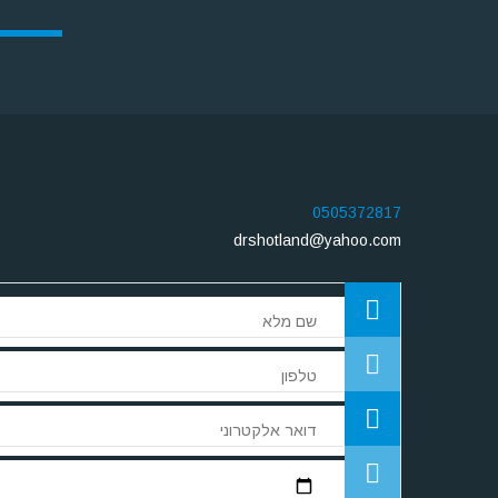
0505372817
drshotland@yahoo.com