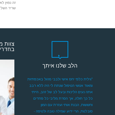
שריר השלד משמעותיות זה גורם, tion
צוות מ
בחדרי 
הלב שלנו איתך
"גילית כלפי יחס אישי ולבבי מהול באכפתיות
ומאוד אנושי הטיפול שנתת לי היה ללא רבב
אתה נעים הליכות ובעל לב של זהב, הייתי
כל כך חולה, אך הסרת מליבי כל פחדים
וחששות, הבנת אותי ועזרת עם המון
סובלנות, הרי ידוע שמילה טובה ולטיפה -