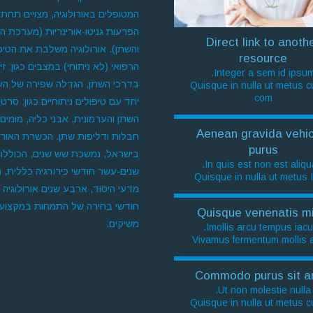
המטופלים באורולוגיה, מצויים תחת
הפרעות גניטו-אורינריות (מערכת הר
Direct link to anoth
והשתן). אורולוגיה משלבת את הטיפ
resource
הרפואי (לא ניתוחי) במצבים כגון: זי
Integer a sem id ipsum
בדרכי השתן, הגדלה שפירה של הער
Quisque in nulla ut metus 
com
יחד עם טיפולים ניתוחיים כגון: סרטן
השתן והערמונית, אבני כליה, מומים 
Aenean gravida vehic
חבלות ודליפות שתן. הכשרת האורול
purus
בישראל, נמשכת שש שנים, הכוללו
In quis est non est aliqu
שנים-עשר חודשי כירורגיה כללית, 
Quisque in nulla ut metus 
מדעי היסוד, ארבע שנים אורולוגיה 
חודשי בחירה של התמחות במקצוע
Quisque venenatis mi
משיקים.
Imollis arcu tempus iacul
Vivamus fermentum mollis a
Commodo purus sit a
Ut non molestie nulla.
Quisque in nulla ut metus 