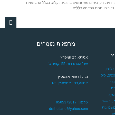
י גירה באמצעות אלקטרו- ejaculation ללא הרדמה או הרדמה. רק בעזים משתמשים בהרגעה קלה. בגלל התכווצויות
מרפאות מומחים:
?
אסותא לב המפרץ
שד' הסתדרות 55 ,קומה ג'
ליות,
נים, כיס
מרכז רפואי אינשטיין
רי
אחוזה,רח ' איינשטיין 139 .
ם,
ין).
זו, כאשר
טלפון : 0505372817
משפיעות
drshotland@yahoo.com
ם