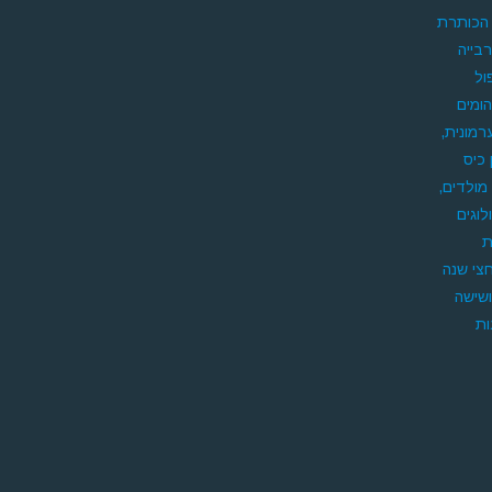
 הכותרת
בייה
ול
הומים
מונית,
 כיס
מולדים,
וגים
ת
חצי שנה
ושישה
ות