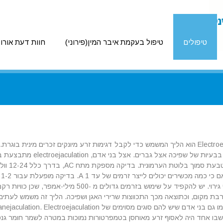
טיפולים
טיפול בעקמת איבר המין(פירוני)
חוות דעת אורול
Electroejaculation הוא הליך המשמש כדי לקבל דגימות זרע מיונקים זכרים מיני
0
2-3 מחזורי גירוי. יש להקפיד על שימוש בזרמים
ת מקום, וכתוצאה מכך התכווצות שרירי האגן ושפיכה. הליך זה משמש לעתים קר
שבו אחד היה לאסוף זרע מאוחסן בטמפרטורות נמוכות במטרה לשמר חומר גנטי 