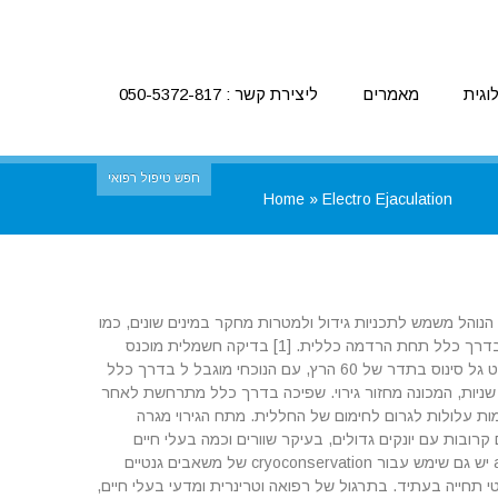
וגית
מאמרים
ליצירת קשר : 050-5372-817
חפש טיפול רפואי
Home
»
Electro Ejaculation
ת בוגרת. הנוהל משמש לתכניות גידול ולמטרות מחקר במינים שונים, כמו
גם לטיפול בבעיות של שפיכה אצל גברים. אצל בני אדם, electroejaculation מתבצעת בדרך כלל תחת הרדמה כללית. [1] בדיקה חשמלית מוכנס
לתוך פי הטבעת סמוך בלוטת הערמונית. בדיקה מספקת מתח AC, בדרך כלל 12-24 וולט גל סינוס בתדר של 60 הרץ, עם הנוכחי מוגבל ל בדרך כלל
50 mA, אם כי כמה מכשירים יכולים לייצר זרמים של עד 1 A. בדיקה מופעלת עבור 1-2 שניות, המכונה מחזור גירוי. שפיכה בדרך כלל מתרחשת לאחר
 גדולים מ -500 מילי-אמפר, שכן כוויות רקמות עלולות לגרום לחימום של החללית. מתח הגירוי מגרה
ובות עם יונקים גדולים, בעיקר שוורים וכמה בעלי חיים
מקומיים, כמו גם בני אדם שיש להם סוגים מסוימים של anejaculation. Electroejaculation יש גם שימש עבור cryoconservation של משאבים גנטיים
תחייה בעתיד. בתרגול של רפואה וטרינרית ומדעי בעלי חיים,