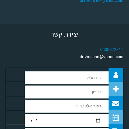
drshotland@yahoo.com
יצירת קשר
0505372817
drshotland@yahoo.com