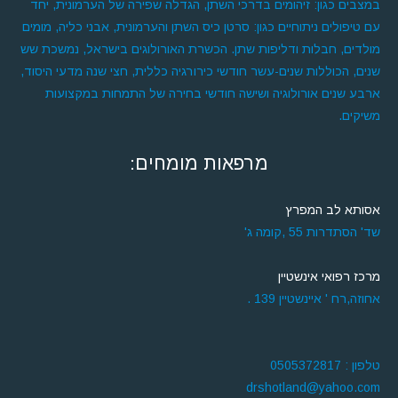
במצבים כגון: זיהומים בדרכי השתן, הגדלה שפירה של הערמונית, יחד
עם טיפולים ניתוחיים כגון: סרטן כיס השתן והערמונית, אבני כליה, מומים
מולדים, חבלות ודליפות שתן. הכשרת האורולוגים בישראל, נמשכת שש
שנים, הכוללות שנים-עשר חודשי כירורגיה כללית, חצי שנה מדעי היסוד,
ארבע שנים אורולוגיה ושישה חודשי בחירה של התמחות במקצועות
משיקים.
מרפאות מומחים:
אסותא לב המפרץ
שד' הסתדרות 55 ,קומה ג'
מרכז רפואי אינשטיין
אחוזה,רח ' איינשטיין 139 .
טלפון : 0505372817
drshotland@yahoo.com