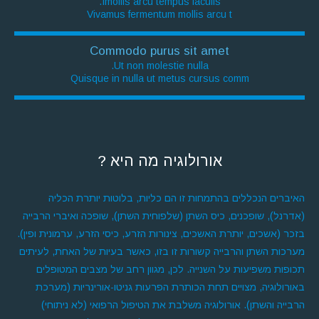
Imollis arcu tempus iaculis.
Vivamus fermentum mollis arcu t
Commodo purus sit amet
Ut non molestie nulla.
Quisque in nulla ut metus cursus comm
אורולוגיה מה היא ?
האיברים הנכללים בהתמחות זו הם כליות, בלוטות יותרת הכליה
(אדרנל), שופכנים, כיס השתן (שלפוחית השתן), שופכה ואיברי הרבייה
בזכר (אשכים, יותרת האשכים, צינורות הזרע, כיסי הזרע, ערמונית ופין).
מערכות השתן והרבייה קשורות זו בזו, כאשר בעיות של האחת, לעיתים
תכופות משפיעות על השנייה. לכן, מגוון רחב של מצבים המטופלים
באורולוגיה, מצויים תחת הכותרת הפרעות גניטו-אורינריות (מערכת
הרבייה והשתן). אורולוגיה משלבת את הטיפול הרפואי (לא ניתוחי)