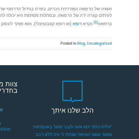
השגיה של הרפואה המודרנית ניכרים, בפרט בגידול הדרמטי שח
לעיתים קצרה ידה של הרפואה, ובמחלות מסוימות היא יכולה לה
[1]
ברפואה
נקרא
רופא
(או רופא קונבנציונלי), והוא מותר לעסו
Posted in
Blog
,
Uncategorized
צוות מ
בחדרי 
הלב שלנו איתך
er
.
"גילית כלפי יחס אישי ולבבי מהול באכפתיות
cursus
ומאוד אנושי הטיפול שנתת לי היה ללא רבב