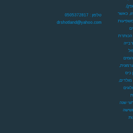
ין).
זו, כאשר
טלפון : 0505372817
משפיעות
drshotland@yahoo.com
ם
 הכותרת
בייה
ול
הומים
מונית,
 כיס
מולדים,
וגים
ת
חצי שנה
ושישה
ות