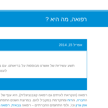
רפואה, מה היא ?
אפריל 15, 2014
תשע עשיריות של אושרנו מבוססות על בריאותנו. עם ברי
לעצמנ
רפואה
(הנקראת לעיתים גם
רפואה קונבנציונלית
), היא ענף של 
ה
חברה
, וה
רוח
ומתקדמת במקביל להם. במרוצת השנים התפתחו במ
אוזן וגרון
וכו’, ולפי התחומים החברתיים – רפואה
צבאית
,
רפואה 