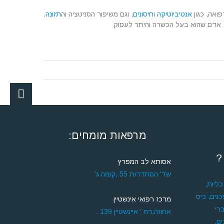
ואה, כגון
אנטיביוטיקה
ו
חיסונים
, וגם משיפור הסניטציה וה
תזונה
.
ה. אדם שהוא בעל הכשרה והיתר לעסוק
מרפאות מומחים:
?
אסותא לב המפרץ
שד' הסתדרות 55 ,קומה ג'
ליות,
נים, כיס
מרכז רפואי אינשטיין
רי
אחוזה,רח ' איינשטיין 139 .
ם,