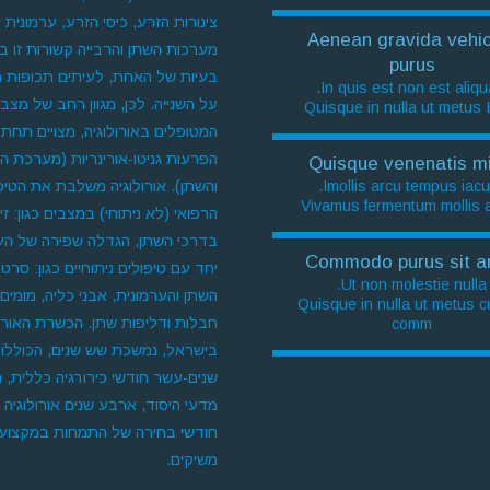
צינורות הזרע, כיסי הזרע, ערמונית ופ
Aenean gravida vehic
מערכות השתן והרבייה קשורות זו ב
purus
בעיות של האחת, לעיתים תכופות 
In quis est non est aliqu
על השנייה. לכן, מגוון רחב של מצבי
Quisque in nulla ut metus 
המטופלים באורולוגיה, מצויים תחת
הפרעות גניטו-אורינריות (מערכת הר
Quisque venenatis mi
Imollis arcu tempus iacul
והשתן). אורולוגיה משלבת את הטיפ
Vivamus fermentum mollis a
הרפואי (לא ניתוחי) במצבים כגון: זי
בדרכי השתן, הגדלה שפירה של הער
Commodo purus sit a
יחד עם טיפולים ניתוחיים כגון: סרטן
Ut non molestie nulla.
השתן והערמונית, אבני כליה, מומים 
Quisque in nulla ut metus 
חבלות ודליפות שתן. הכשרת האורול
comm
בישראל, נמשכת שש שנים, הכוללו
שנים-עשר חודשי כירורגיה כללית, 
מדעי היסוד, ארבע שנים אורולוגיה 
חודשי בחירה של התמחות במקצוע
משיקים.