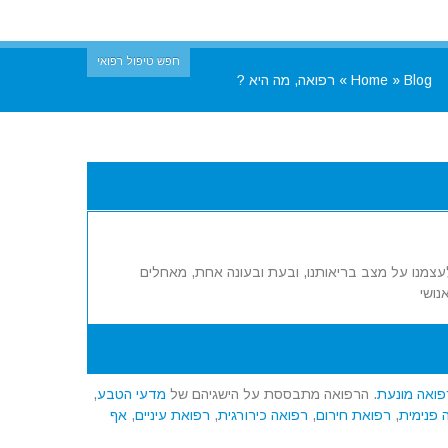
חפש טיפול רפואי
Blog
»
Home
»
רפואה, מה היא ?
 לעצמנו על מצב בריאותנו, ובעת ובעונה אחת, מאחלים
נושי
פואה מונעת
. הרפואה מתבססת על הישגיהם של
מדעי הטבע
,
 פנימית
,
רפואת חירום
,
רפואה כירורגית
,
רפואת עיניים
,
אף