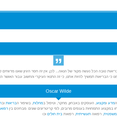
אות טובה הכל נעשה מקור של הנאה... לכן, אין זה חסר היגיון שאנו מדווחים
ו כי הבריאות תמשיך להיות אתנו, כי זה התנאי העיקרי והחשוב עבור האושר הא
Oscar Wilde
ה
מדע
ו
מקצוע
, העוסקים באבחון, מחקר, וטיפול ב
מחלות
, בשיפור ה
בריאות
וב
ר
קצוע התמחויות בענפים מרובים, לפי קריטריונים שונים: מבחינים בין
רפואה
משפטית
, רפואה
תעשייתית
, רפואת
בית חולים
וכו