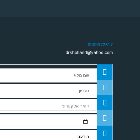
0505372817
drshotland@yahoo.com