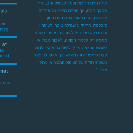
אתה נעים הליכות ובעל לב של זהב, הייתי
כל כך חולה, אך הסרת מליבי כל פחדים
ula
וחששות, הבנת אותי ועזרת עם המון
am.
סובלנות, הרי ידוע שמילה טובה ולטיפה -
Integ
עוזרים לא פחות מכל תרופה. אומרים שלא
מספיק רק ללמוד רפואה, לעבור מבחן או
 at
לשמוע הרצאה, צריך להיות גם אנושי ולתת
is.
קצת סימפטיה וזה מה שהופך אותך לרופאה
rcu t
מעולה! תודה על הטיפול המסור א' מתל
אביב "
met
cursus