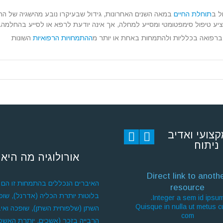
ל ב
תוחלת החיים
במאה השנים האחרונות, גידול שבעיקרו נובע מהישגיה של הרפ
ציע טיפול סימפטומטי ומסייע למחלה, אך אינה יודעת לרפא או לסייע בהחלמ
ק ברפואה בכלליות ולהתמחות באחת או יותר מ
ההתמחויות הרפואיות
השונות
קצועי ואדיב
ניתוח
אורולוגיה מה היא 
Direct link to anoth
האיברים הנכללים בהתמחות זו הם כ
resource
בלוטות יותרת הכליה (אדרנל), שופכ
Integer a sem id ipsum
Quisque in nulla ut metus 
השתן (שלפוחית השתן), שופכה ואיב
com
הרבייה בזכר (אשכים, יותרת האשכי