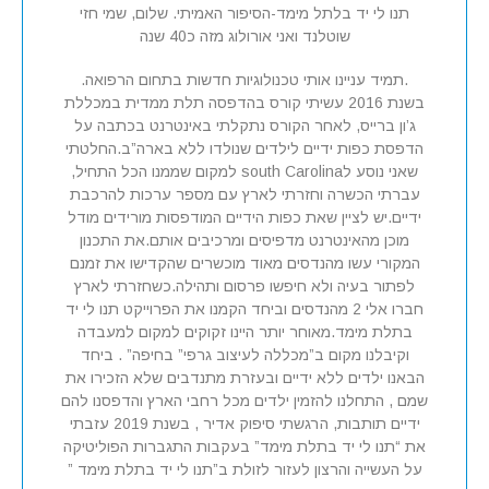
תנו לי יד בלתל מימד-הסיפור האמיתי. שלום, שמי חזי
שוטלנד ואני אורולוג מזה כ40 שנה
.תמיד עניינו אותי טכנולוגיות חדשות בתחום הרפואה.
בשנת 2016 עשיתי קורס בהדפסה תלת ממדית במכללת
ג’ון ברייס, לאחר הקורס נתקלתי באינטרנט בכתבה על
הדפסת כפות ידיים לילדים שנולדו ללא בארה”ב.החלטתי
שאני נוסע לsouth Carolina למקום שממנו הכל התחיל,
עברתי הכשרה וחזרתי לארץ עם מספר ערכות להרכבת
ידיים.יש לציין שאת כפות הידיים המודפסות מורידים מודל
מוכן מהאינטרנט מדפיסים ומרכיבים אותם.את התכנון
המקורי עשו מהנדסים מאוד מוכשרים שהקדישו את זמנם
לפתור בעיה ולא חיפשו פרסום ותהילה.כשחזרתי לארץ
חברו אלי 2 מהנדסים וביחד הקמנו את הפרוייקט תנו לי יד
בתלת מימד.מאוחר יותר היינו זקוקים למקום למעבדה
וקיבלנו מקום ב”מכללה לעיצוב גרפי” בחיפה” . ביחד
הבאנו ילדים ללא ידיים ובעזרת מתנדבים שלא הזכירו את
שמם , התחלנו להזמין ילדים מכל רחבי הארץ והדפסנו להם
ידיים תותבות, הרגשתי סיפוק אדיר , בשנת 2019 עזבתי
את “תנו לי יד בתלת מימד” בעקבות התגברות הפוליטיקה
על העשייה והרצון לעזור לזולת ב”תנו לי יד בתלת מימד ”