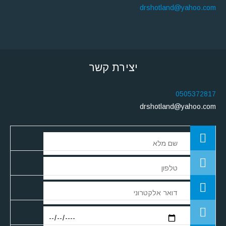
drshotland@yahoo.com
יצירת קשר
0505372817
drshotland@yahoo.com