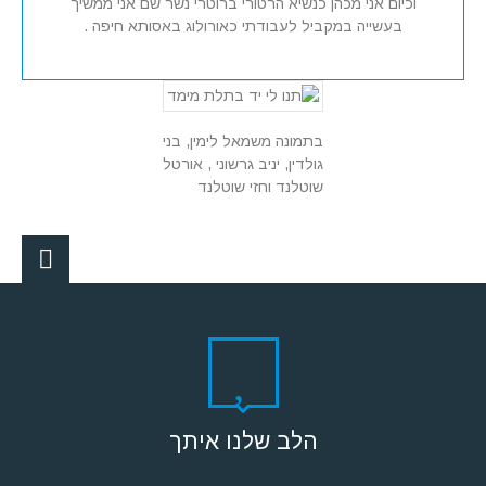
וכיום אני מכהן כנשיא הרטורי ברוטרי נשר שם אני ממשיך
בעשייה במקביל לעבודתי כאורולוג באסותא חיפה .
בתמונה משמאל לימין, בני
גולדין, יניב גרשוני , אורטל
שוטלנד וחזי שוטלנד
הלב שלנו איתך