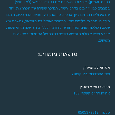
הרבייה והשתן). אורולוגיה משלבת את הטיפול הרפואי (לא ניתוחי)
במצבים כגון: זיהומים בדרכי השתן, הגדלה שפירה של הערמונית, יחד
עם טיפולים ניתוחיים כגון: סרטן כיס השתן והערמונית, אבני כליה, מומים
מולדים, חבלות ודליפות שתן. הכשרת האורולוגים בישראל, נמשכת שש
שנים, הכוללות שנים-עשר חודשי כירורגיה כללית, חצי שנה מדעי היסוד,
ארבע שנים אורולוגיה ושישה חודשי בחירה של התמחות במקצועות
משיקים.
מרפאות מומחים:
אסותא לב המפרץ
שד' הסתדרות 55 ,קומה ג'
מרכז רפואי אינשטיין
אחוזה,רח ' איינשטיין 139 .
טלפון : 0505372817